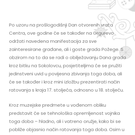
Po uzoru na prošlogodišnji Dan otvorenih vrata
Centra, ove godine će se također na Grgurevo
održati navedena manifestacija za sve
zainteresirane građane, ali i goste grada Požege. S
obzirom na to da se radi o obilježavanju Dana grada
kroz bitku na Sokolovcu, posjetiteljima će se pružiti
jedinstveni uvid u povijesna zbivanja toga doba, ali
će se također i kroz mini izložbu prezentirati način
ratovanja s kraja 17. stoljeća, odnosno u 18. stoljeću.
Kroz muzejske predmete u vođenom obliku
predstavit će se tehnološka opremljenost vojnika
toga doba – hladno, ali i vatreno oružje, kako bi se
pobliže objasnio način ratovanja toga doba. Osim u