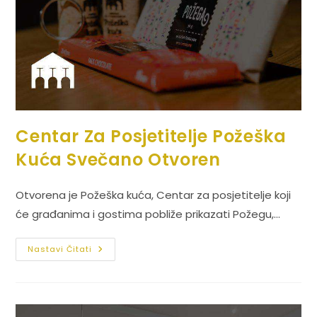
Centar Za Posjetitelje Požeška
Kuća Svečano Otvoren
Otvorena je Požeška kuća, Centar za posjetitelje koji
će građanima i gostima pobliže prikazati Požegu,…
Nastavi Čitati