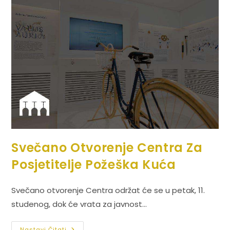
Svečano Otvorenje Centra Za
Posjetitelje Požeška Kuća
Svečano otvorenje Centra održat će se u petak, 11.
studenog, dok će vrata za javnost…
Nastavi Čitati