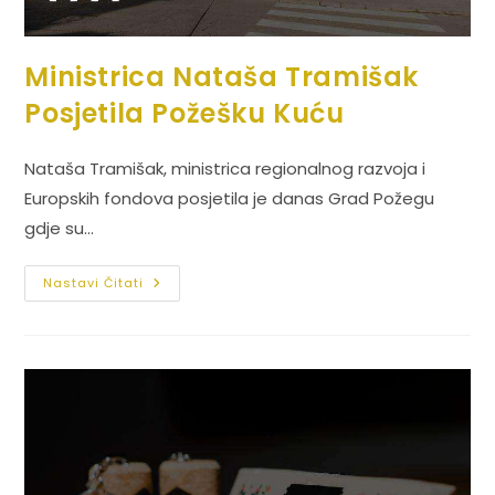
Ministrica Nataša Tramišak
Posjetila Požešku Kuću
Nataša Tramišak, ministrica regionalnog razvoja i
Europskih fondova posjetila je danas Grad Požegu
gdje su…
Nastavi Čitati